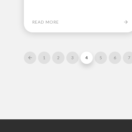
READ MORE
1
2
3
4
5
6
7
Prev