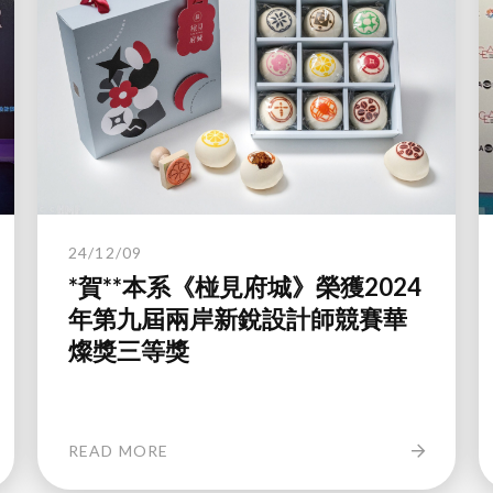
24/12/09
*賀**本系《椪見府城》榮獲2024
年第九屆兩岸新銳設計師競賽華
燦獎三等獎
READ MORE