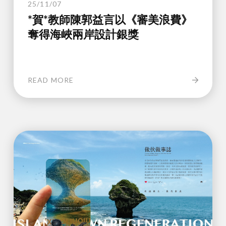
25/11/07
*賀*教師陳郭益言以《審美浪費》
奪得海峽兩岸設計銀獎
READ MORE