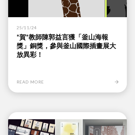
25/11/24
*賀*教師陳郭益言獲「釜山海報
獎」銅獎，參與釜山國際插畫展大
放異彩！
READ MORE