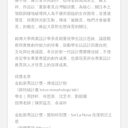
陳芊蓉、陳沂萱共同創作，指導老師為馮承芝、蘇文
祥。作品以「重新看見台灣貓頭鷹」為核心，關注本土
鴞類因棲地破壞與人為干擾所面臨的生存困境，並透過
聲音、視覺與光影互動，傳達「被聽見，牠們才會被看
見」的概念，喚起大眾對生態保育的關注。
銘傳大學商業設計學系長期重視學生設計思維、議題觀
察與實務創作能力的培養，鼓勵學生以設計回應自然、
文化與社會議題。本次於新一代設計獎榮獲佳績，不僅
肯定學生畢業專題的創作成果，也展現系所在專業設計
教育與人才培育上的深厚成果。
得獎名單
金點新秀設計獎－傳達設計類
《路特絲計畫 lotus morphology lab》
學生｜周妤軒、何思蓉、沈芝岑、劉穎珊
指導老師｜陳郭益言、余淑吟
金點新秀設計獎－贊助特別獎：Sei La Nova 浩漢明日之
星
《鴞聲匿跡 Whooo》