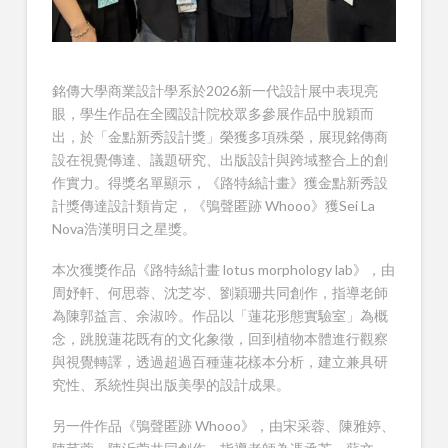
銘傳大學商業設計學系於2026新一代設計展中表現亮
眼，學生作品在全國設計院校眾多參展作品中脫穎而
出，於「金點新秀設計獎」榮獲多項殊榮，展現銘傳商
設在視覺傳達、議題研究、出版設計與跨域整合上的創
作實力。得獎名單顯示，《路特絲計畫》獲金點新秀設
計獎傳達設計類肯定，《鴞聲匿跡 Whooo》獲Sei La
Nova浩漢明日之星獎。
本次獲獎作品《路特絲計畫 lotus morphology lab》，由
周妤軒、何思蓉、沈芝岑、劉穎珊共同創作，指導老師
為陳郭益言、余淑吟。作品以「蓮花形態實驗室」為概
念，跳脫蓮花既有的文化象徵，回到植物本體進行觀察
與視覺轉譯，透過超過百種蓮花樣本分析，建立兼具研
究性、系統性與出版美學的設計成果。
另一件作品《鴞聲匿跡 Whooo》，由宋采蓉、陳雅婷、