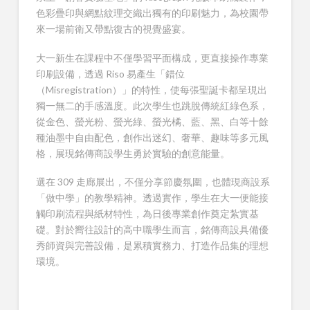
色彩疊印與網點紋理交織出獨有的印刷魅力，為校園帶
來一場前衛又帶點復古的視覺盛宴。
大一新生在課程中不僅學習平面構成，更直接操作專業
印刷設備，透過 Riso 易產生「錯位
（Misregistration）」的特性，使每張聖誕卡都呈現出
獨一無二的手感溫度。此次學生也跳脫傳統紅綠色系，
從金色、螢光粉、螢光綠、螢光橘、藍、黑、白等十餘
種油墨中自由配色，創作出迷幻、奢華、趣味等多元風
格，展現銘傳商設學生勇於實驗的創意能量。
選在 309 走廊展出，不僅分享節慶氛圍，也體現商設系
「做中學」的教學精神。透過實作，學生在大一便能接
觸印刷流程與紙材特性，為日後專業創作奠定紮實基
礎。對於嚮往設計的高中職學生而言，銘傳商設具備優
秀師資與完善設備，是累積實務力、打造作品集的理想
環境。