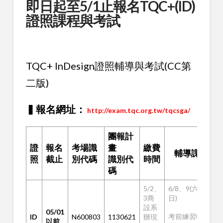
即日起至5/1止報名TQC+(ID)
證照課程與考試
TQC+ InDesign證照輔導與考試(CC第
二版)
▍報名網址：
http://exam.tqc.org.tw/tqcsga/
團報計
證
報名
考場識
畫
繳費
輔導課程
照
截止
別代碼
識別代
時間
碼
5/2、
6/8、9(六、
3商
日)
設系
05/01
考前練習輔
ID
N600803
1130621
辦現
以前