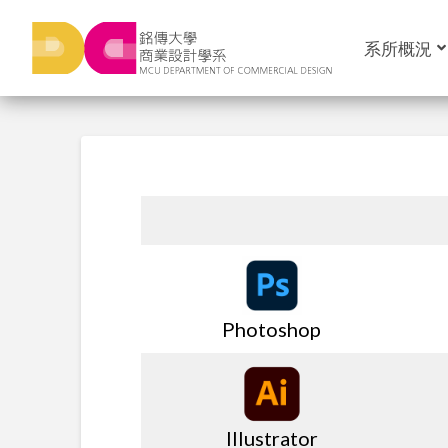
系所概況
Photoshop
Illustrator