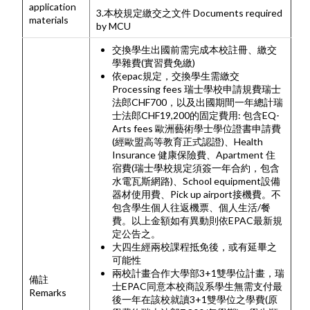
application
3.本校規定繳交之文件 Documents required
materials
by MCU
交換學生出國前需完成本校註冊、繳交
學雜費(實習費免繳)
依epac規定，交換學生需繳交
Processing fees 瑞士學校申請規費瑞士
法郎CHF700，以及出國期間一年總計瑞
士法郎CHF19,200的固定費用: 包含EQ-
Arts fees 歐洲藝術學士學位證書申請費
(經歐盟高等教育正式認證)、Health
Insurance 健康保險費、Apartment 住
宿費(瑞士學校規定須簽一年合約，包含
水電瓦斯網路)、School equipment設備
器材使用費、Pick up airport接機費。不
包含學生個人往返機票、個人生活/餐
費。以上金額如有異動則依EPAC最新規
定公告之。
大四生經兩校課程抵免後，或有延畢之
可能性
兩校計畫合作大學部3+1雙學位計畫，瑞
備註
士EPAC同意本校商設系學生無需支付最
Remarks
後一年在該校就讀3+1雙學位之學費(原