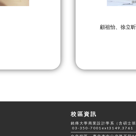
顧祖怡、徐立昕
校區資訊
銘傳大學商業設計學系（含碩士班
03-350-7001ext3149,3761