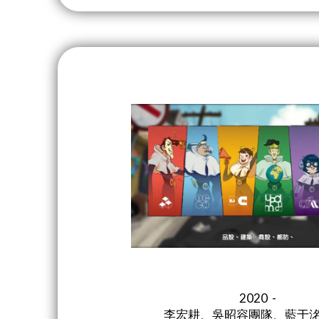
2020 -
李宏耕、吳昭容團隊、藍于洺